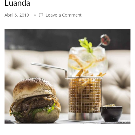
Luanda
on
Abril 6, 2019
Leave a Comment
Os
15
melhores
hamburgueres
de
Luanda