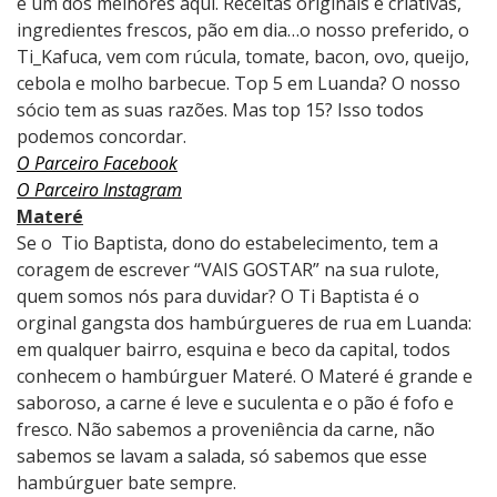
é um dos melhores aqui. Receitas originais e criativas,
ingredientes frescos, pão em dia…o nosso preferido, o
Ti_Kafuca, vem com rúcula, tomate, bacon, ovo, queijo,
cebola e molho barbecue. Top 5 em Luanda? O nosso
sócio tem as suas razões. Mas top 15? Isso todos
podemos concordar.
O Parceiro Facebook
O Parceiro Instagram
Materé
Se o Tio Baptista, dono do estabelecimento, tem a
coragem de escrever “VAIS GOSTAR” na sua rulote,
quem somos nós para duvidar? O Ti Baptista é o
orginal gangsta dos hambúrgueres de rua em Luanda:
em qualquer bairro, esquina e beco da capital, todos
conhecem o hambúrguer Materé. O Materé é grande e
saboroso, a carne é leve e suculenta e o pão é fofo e
fresco. Não sabemos a proveniência da carne, não
sabemos se lavam a salada, só sabemos que esse
hambúrguer bate sempre.