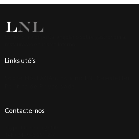
Somos o maior portal angolano sobre gastronomia,
restauração e turismo interno.
Links utéis
Sobre Nós
FAQ
Anuncie no LNL
Newsletter
Política de Privacidade
Contacte-nos
Skype: Luanda-nightlife
Tel: +244 946 561 357