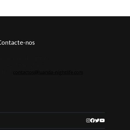
Contacte-nos
kype: Luanda-nightlife
el: +244 946 561 357
-Mail:
contactos@luanda-nightlife.com