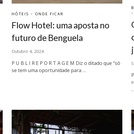
HÓTEIS
ONDE FICAR
Flow Hotel: uma aposta no
futuro de Benguela
Outubro 4, 2024
P U B L I R E P O R T A G E M Diz o ditado que “só
S
se tem uma oportunidade para …
P
r