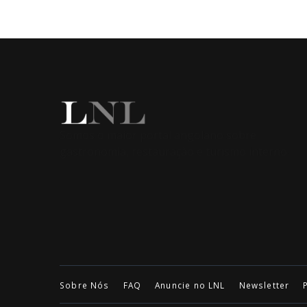
Somos o maior portal angolano sobre
gastronomia, restauração e turismo interno.
Sobre Nós
FAQ
Anuncie no LNL
Newsletter