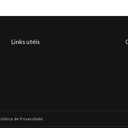
Links utéis
Sobre Nós
FAQ
Anuncie no LNL
S
T
Newsletter
Política de Privacidade
E
Política de Privacidade