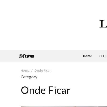
Home
O Qu
Home
Onde Ficar
Category
Onde Ficar