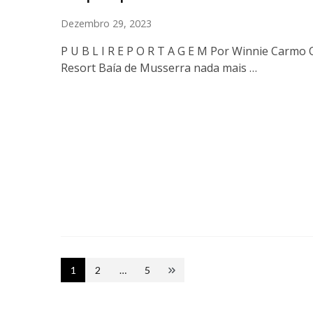
Dezembro 29, 2023
P U B L I R E P O R T A G E M Por Winnie Carmo 
Resort Baía de Musserra nada mais …
Posts
1
2
…
5
Page
Page
Page
pagination