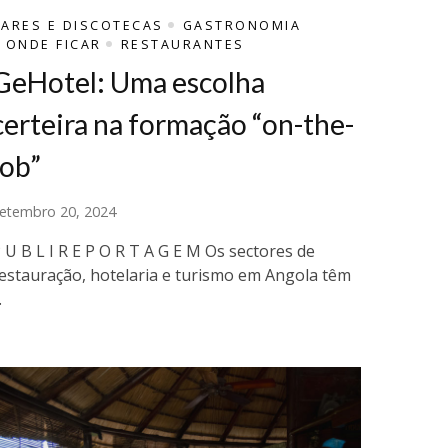
BARES E DISCOTECAS
GASTRONOMIA
ONDE FICAR
RESTAURANTES
GeHotel: Uma escolha
certeira na formação “on-the-
job”
etembro 20, 2024
 U B L I R E P O R T A G E M Os sectores de
estauração, hotelaria e turismo em Angola têm
…