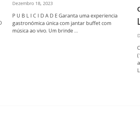
Dezembro 18, 2023
P U B L I C I D A D E Garanta uma experiencia
O
gastronómica única com jantar buffet com
música ao vivo. Um brinde …
D
C
(
a
L