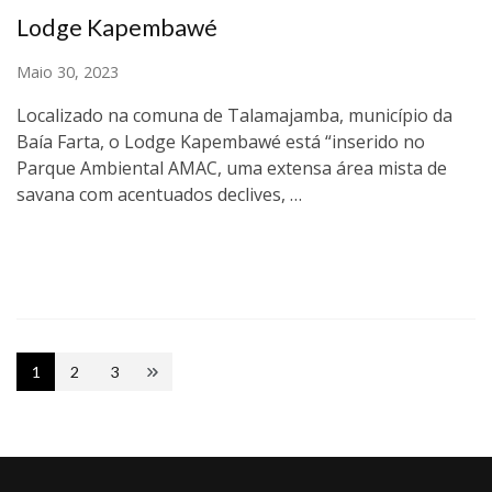
Lodge Kapembawé
Maio 30, 2023
Localizado na comuna de Talamajamba, município da
Baía Farta, o Lodge Kapembawé está “inserido no
Parque Ambiental AMAC, uma extensa área mista de
savana com acentuados declives, …
Posts
1
2
3
Page
Page
Page
pagination