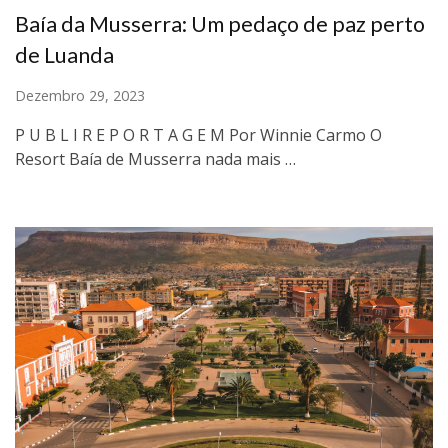
Baía da Musserra: Um pedaço de paz perto
de Luanda
Dezembro 29, 2023
P U B L I R E P O R T A G E M Por Winnie Carmo O
Resort Baía de Musserra nada mais …