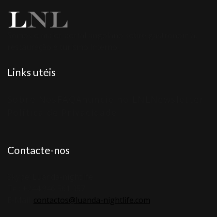
Somos o maior portal angolano sobre gastronomia,
restauração e turismo interno.
Links utéis
Sobre Nós
FAQ
Anuncie no LNL
Newsletter
Política de Privacidade
Contacte-nos
Skype: Luanda-nightlife
Tel: +244 946 561 357
E-Mail:
contactos@luanda-nightlife.com