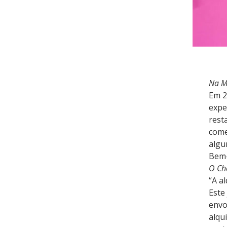
Na M
Em 2
expe
rest
come
algu
Bem-
O Ch
“A a
Este
envo
alqu