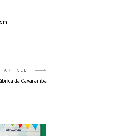
com
T ARTICLE
fábrica da Caxaramba