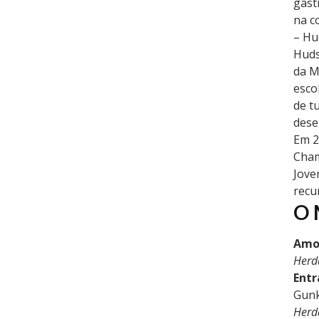
gast
na c
– Hu
Huds
da M
esco
de t
dese
Em 2
Cham
Jove
recu
O 
Amo
Herd
Entr
Gunk
Herd