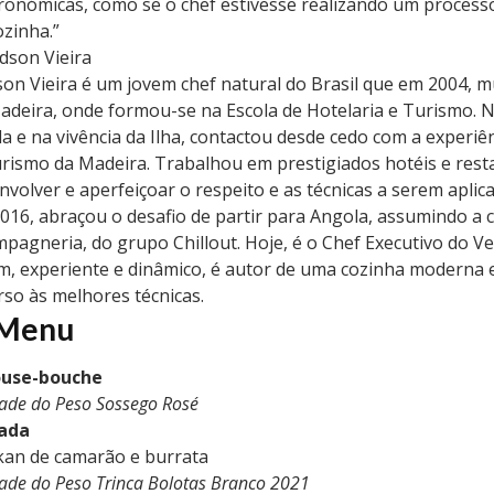
ronómicas, como se o chef estivesse realizando um process
ozinha.”
dson Vieira
on Vieira é um jovem chef natural do Brasil que em 2004, m
adeira, onde formou-se na Escola de Hotelaria e Turismo.
la e na vivência da Ilha, contactou desde cedo com a experiên
urismo da Madeira. Trabalhou em prestigiados hotéis e res
nvolver e aperfeiçoar o respeito e as técnicas a serem aplic
016, abraçou o desafio de partir para Angola, assumindo a c
pagneria, do grupo Chillout. Hoje, é o Chef Executivo do Ve
m, experiente e dinâmico, é autor de uma cozinha moderna 
rso às melhores técnicas.
Menu
use-bouche
ade do Peso Sossego Rosé
ada
an de camarão e burrata
ade do Peso Trinca Bolotas Branco 2021