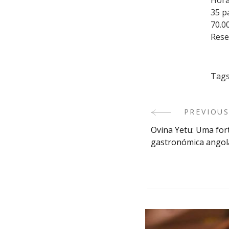
Hora
35 p
70.0
Rese
Tags
PREVIOUS
Post
Ovina Yetu: Uma for
Navigatio
gastronómica angol