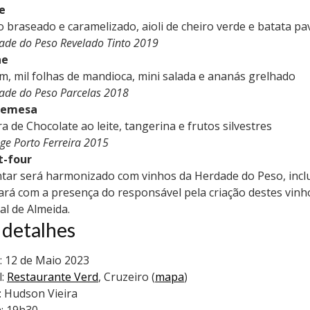
e
o braseado e caramelizado, aioli de cheiro verde e batata pa
ade do Peso Revelado Tinto 2019
ne
m, mil folhas de mandioca, mini salada e ananás grelhado
ade do Peso Parcelas 2018
remesa
ra de Chocolate ao leite, tangerina e frutos silvestres
ge Porto Ferreira 2015
t-four
ntar será harmonizado com vinhos da Herdade do Peso, inclu
ará com a presença do responsável pela criação destes vinh
al de Almeida.
 detalhes
: 12 de Maio 2023
l:
Restaurante Verd
, Cruzeiro (
mapa
)
: Hudson Vieira