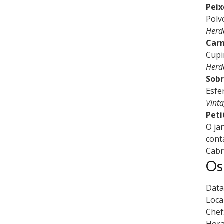
Peix
Polv
Herd
Car
Cupi
Herd
Sob
Esfe
Vinta
Peti
O ja
cont
Cabr
Os
Data
Loca
Chef