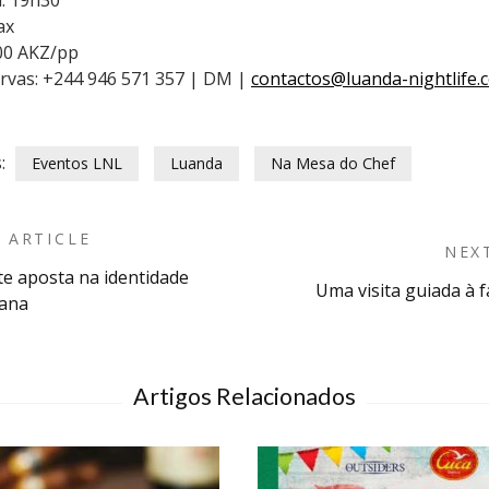
: 19h30
ax
00 AKZ/pp
rvas: +244 946 571 357 | DM |
contactos@luanda-nightlife.
:
Eventos LNL
Luanda
Na Mesa do Chef
 ARTICLE
NEX
te aposta na identidade
Uma visita guiada à 
n
ana
Artigos Relacionados