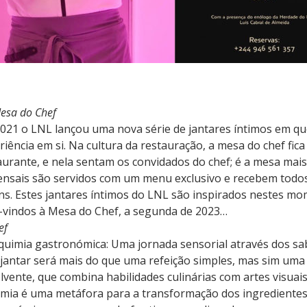
esa do Chef
021 o LNL lançou uma nova série de jantares íntimos em qu
riência em si. Na cultura da restauração, a mesa do chef fic
aurante, e nela sentam os convidados do chef; é a mesa mais
nsais são servidos com um menu exclusivo e recebem todo
ns. Estes jantares íntimos do LNL são inspirados nestes m
vindos à Mesa do Chef, a segunda de 2023…
ef
lquimia gastronómica: Uma jornada sensorial através dos sa
 jantar será mais do que uma refeição simples, mas sim uma 
lvente, que combina habilidades culinárias com artes visuais.
imia é uma metáfora para a transformação dos ingrediente