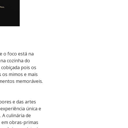
e o foco está na
a na cozinha do
 cobiçada pois os
s os mimos e mais
omentos memoráveis.
bores e das artes
experiência única e
 A culinária de
s em obras-primas