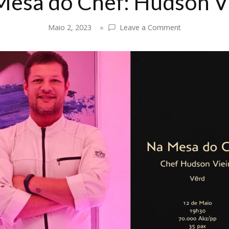
esa do Chef: Hudson V
on
Maio 2, 2023
Leave a Comment
Na
Mesa
do
Chef:
Hudson
Vieira