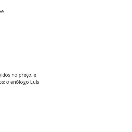
ve
ídos no preço, e
os: o enólogo Luís