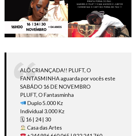
ALÔ CRIANÇADA!! PLUFT, O
FANTASMINHA aguarda por vocês este
SABÁDO 16 DE NOVEMBRO
PLUFT, O Fantasminha
Duplo 5.000 Kz
Individual 3.000 Kz
🗓 16 | 24 | 30
Casa das Artes
+244 996 660 065 | 922 241 760