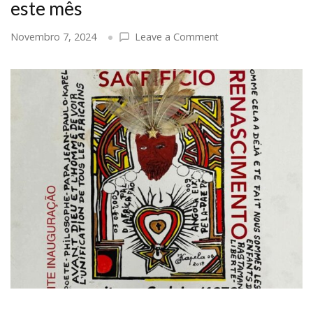
este mês
on
Novembro 7, 2024
Leave a Comment
Bem-
vindo
Novembro:
Coisas
giras
para
fazer
em
Luanda
(e
não
só!)
este
mês