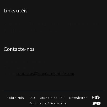
Links utéis
Sobre Nós
FAQ
Anuncie no LNL
Newsletter
Política de Privacidade
Contacte-nos
Skype: Luanda-nightlife
Tel: +244 946 561 357
E-Mail:
contactos@luanda-nightlife.com
Sobre Nós
FAQ
Anuncie no LNL
Newsletter
Política de Privacidade