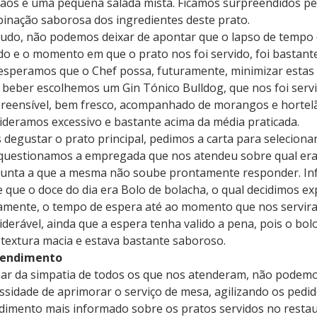
ãos e uma pequena salada mista. Ficamos surpreendidos pela
inação saborosa dos ingredientes deste prato.
udo, não podemos deixar de apontar que o lapso de tempo 
do e o momento em que o prato nos foi servido, foi bastante
esperamos que o Chef possa, futuramente, minimizar estas 
 beber escolhemos um Gin Tónico Bulldog, que nos foi serv
preensível, bem fresco, acompanhado de morangos e hortelã
ideramos excessivo e bastante acima da média praticada.
 degustar o prato principal, pedimos a carta para selecion
questionamos a empregada que nos atendeu sobre qual era 
unta a que a mesma não soube prontamente responder. I
e que o doce do dia era Bolo de bolacha, o qual decidimos e
mente, o tempo de espera até ao momento que nos servira
iderável, ainda que a espera tenha valido a pena, pois o bol
textura macia e estava bastante saboroso.
tendimento
ar da simpatia de todos os que nos atenderam, não podemo
ssidade de aprimorar o serviço de mesa, agilizando os pe
dimento mais informado sobre os pratos servidos no restau