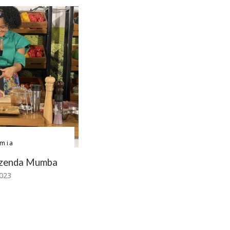
mia
azenda Mumba
2023