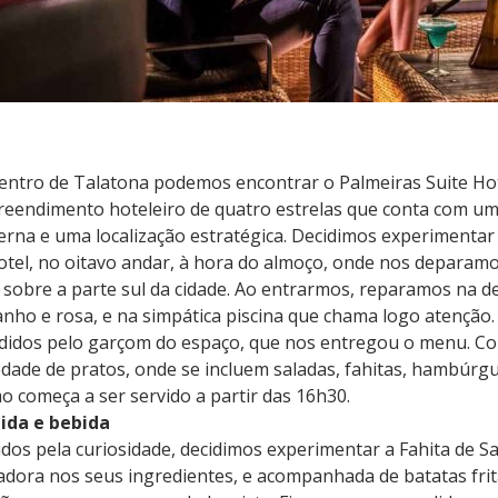
entro de Talatona podemos encontrar o Palmeiras Suite Ho
eendimento hoteleiro de quatro estrelas que conta com u
rna e uma localização estratégica. Decidimos experimentar 
otel, no oitavo andar, à hora do almoço, onde nos deparam
a sobre a parte sul da cidade. Ao entrarmos, reparamos na 
anho e rosa, e na simpática piscina que chama logo atençã
didos pelo garçom do espaço, que nos entregou o menu. 
edade de pratos, onde se incluem saladas, fahitas, hambúrgue
mo começa a ser servido a partir das 16h30.
da e bebida
dos pela curiosidade, decidimos experimentar a Fahita de 
adora nos seus ingredientes, e acompanhada de batatas fri