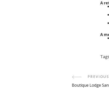
A re
A me
Tags
Post
PREVIOUS
Boutique Lodge Sa
Navigatio