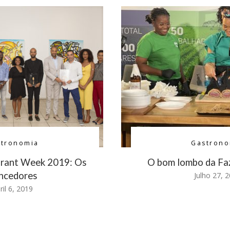
stronomia
Gastrono
urant Week 2019: Os
O bom lombo da F
ncedores
Julho 27, 
ril 6, 2019