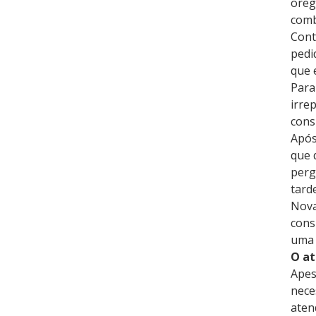
oreg
comb
Cont
pedi
que 
Para
irre
cons
Após
que 
perg
tard
Nova
cons
uma 
O a
Apes
nece
aten