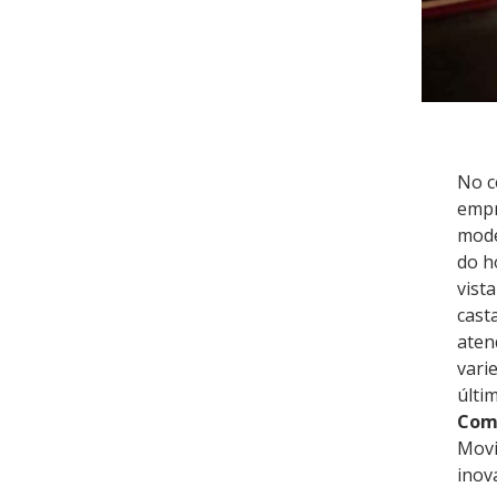
No c
empr
mode
do h
vist
cast
aten
vari
últi
Comi
Movi
inov