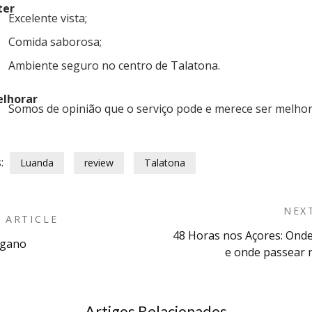
ter
Excelente vista;
Comida saborosa;
Ambiente seguro no centro de Talatona.
lhorar
Somos de opinião que o serviço pode e merece ser melho
:
Luanda
review
Talatona
NEX
 ARTICLE
48 Horas nos Açores: Ond
ngano
n
e onde passear n
Artigos Relacionados