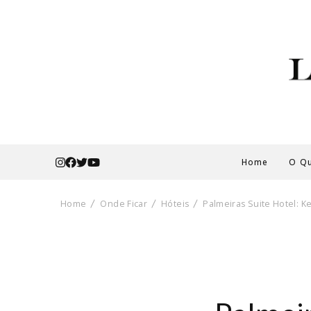
Home
O Qu
Home
Onde Ficar
Hóteis
Palmeiras Suite Hotel: K