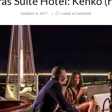
as Suite Hotel: Kenko (
on
Outubro 4, 2017
Leave a Comment
Palmeiras
Suite
Hotel:
Kenko
(rooftop)