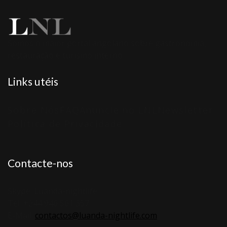
Somos o maior portal angolano sobre gastronomia,
restauração e turismo interno.
Links utéis
Sobre Nós
FAQ
Anuncie no LNL
Newsletter
Política de Privacidade
Contacte-nos
Skype: Luanda-nightlife
Tel: +244 946 561 357
E-Mail:
contactos@luanda-nightlife.com