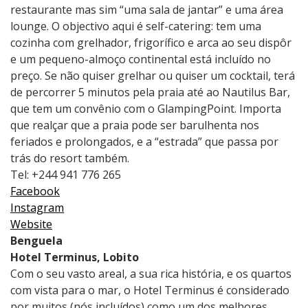
restaurante mas sim “uma sala de jantar” e uma área
lounge. O objectivo aqui é self-catering: tem uma
cozinha com grelhador, frigorífico e arca ao seu dispôr
e um pequeno-almoço continental está incluído no
preço. Se não quiser grelhar ou quiser um cocktail, terá
de percorrer 5 minutos pela praia até ao Nautilus Bar,
que tem um convênio com o GlampingPoint. Importa
que realçar que a praia pode ser barulhenta nos
feriados e prolongados, e a “estrada” que passa por
trás do resort também.
Tel: +244 941 776 265
Facebook
Instagram
Website
Benguela
Hotel Terminus, Lobito
Com o seu vasto areal, a sua rica história, e os quartos
com vista para o mar, o Hotel Terminus é considerado
por muitos (nós incluídos) como um dos melhores