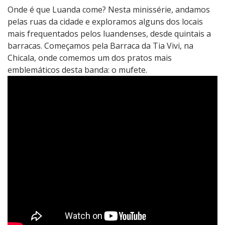
Onde é que Luanda come? Nesta minissérie, andamos
pelas ruas da cidade e exploramos alguns dos locais
mais frequentados pelos luandenses, desde quintais a
barracas. Começamos pela Barraca da Tia Vivi, na
Chicala, onde comemos um dos pratos mais
emblemáticos desta banda: o mufete.