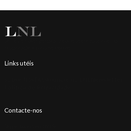
Somos o maior portal angolano sobre gastronomia,
restauração e turismo interno.
Links utéis
Sobre Nós
FAQ
Anuncie no LNL
Newsletter
Política de Privacidade
Contacte-nos
Skype: Luanda-nightlife