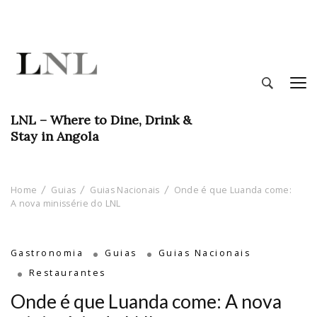
LNL – Where to Dine, Drink &
Stay in Angola
Home
Guias
Guias Nacionais
Onde é que Luanda come:
A nova minissérie do LNL
Gastronomia
Guias
Guias Nacionais
Restaurantes
Onde é que Luanda come: A nova