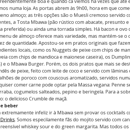
reendentemente boa e quando cá viemos há vezes que até
mos numa loja. As portas abrem às 9h00, hora em que começ
eno almoço; as três opções são o Muesli cremoso servido c
ntes, a Tosta Mbawa (pão rústico com abacate, presunto e 
a preferida) ou ainda uma torrada simples. Há bacon e ovo
 menu de almoço oferece mais variedade, mas mantém-se o c
ez de quantidade. Apostou-se em pratos originais que fazem
edientes locais, como os Nuggets de peixe com chips de ma
veia com chips de mandioca e maionese caseira), os Dumpli
) e o Mbawa Burger. Porém, os dois pratos que mais se des
andês de peixe, feito com leite de coco e servido com lâmina
lhões de poroco com couscous aromatizado, servidos num
quiser comer carne pode optar pela Massa vegana: Penne s
rraba, cogumelos salteados, pepino e beringela. Para a s
o: o delicioso Crumble de maçã.
e beber
a extremamente infeliz ir à Mbawa sem provar os cocktails 
 Drinks
. Somos especilamente fãs do mojito servido com can
preensível whiskey sour e do green margarita. Mas todos os