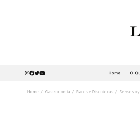
Home
O Qu
Home
Gastronomia
Bares e Discotecas
Senses b