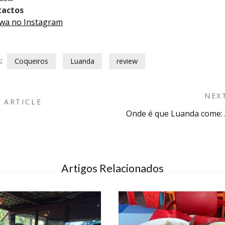
tactos
a no Instagram
:
Coqueiros
Luanda
review
NEX
 ARTICLE
Onde é que Luanda come: 
n
Artigos Relacionados