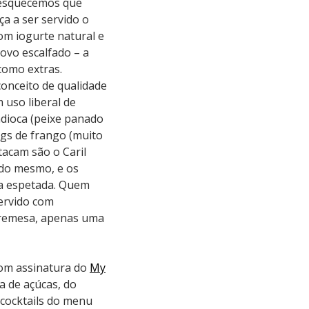
 esquecemos que
a a ser servido o
om iogurte natural e
ovo escalfado – a
 como extras.
onceito de qualidade
 uso liberal de
ndioca (peixe panado
ngs de frango (muito
tacam são o Caril
s do mesmo, e os
a espetada. Quem
ervido com
obremesa, apenas uma
com assinatura do
My
a de açúcas, do
 cocktails do menu