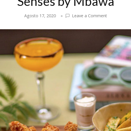
Senses by Mbawa
on
Agosto 17, 2020
Leave a Comment
Senses
by
Mbawa