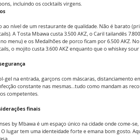
bons, incluindo os cocktails virgens.
os
o ao nível de um restaurante de qualidade. Não é barato (pr
tails). A Tosta Mbawa custa 3.500 AKZ, o Caril tailandês 7.80
 no menu) e os Medalhões de porco ficam por 6.500 AKZ. No
tails, o mojito custa 3.600 AKZ enquanto que o whiskey sour 
segurança
ol-gel na entrada, garçons com máscaras, distanciamento en
nfecção constante nas mesmas…tudo como mandam as rec
os competentes.
iderações finais
nses by Mbawa é um espaço único na cidade onde come-se, 
 O lugar tem uma identeidade forte e emana bom gosto. Aqui 
asa.