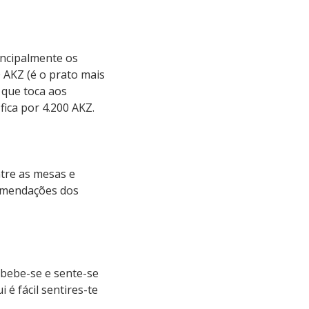
incipalmente os
0 AKZ (é o prato mais
 que toca aos
fica por 4.200 AKZ.
tre as mesas e
omendações dos
bebe-se e sente-se
é fácil sentires-te