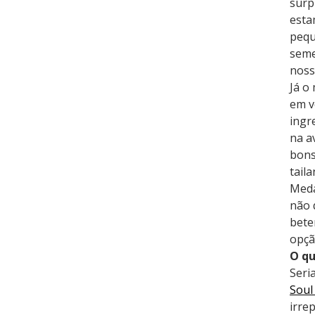
surp
esta
pequ
seme
noss
Já o
em v
ingr
na a
bons
tail
Meda
não 
bete
opçã
O qu
Seri
Soul
irre