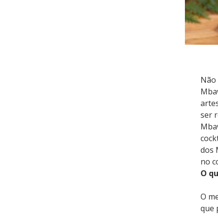
Não 
Mba
arte
ser 
Mbaw
cock
dos 
no c
O q
O me
que 