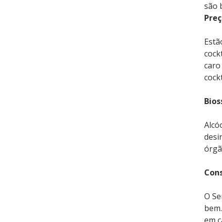
são 
Preç
Estã
cock
caro
cock
Bios
Alcó
desi
órgã
Cons
O Se
bem.
em c