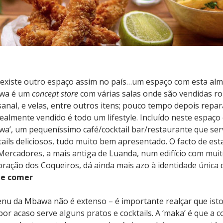
existe outro espaço assim no país…um espaço com esta alma
wa é um
concept store
com várias salas onde são vendidas r
sanal, e velas, entre outros itens; pouco tempo depois repar
realmente vendido é todo um lifestyle. Incluído neste espaço
a’, um pequeníssimo café/cocktail bar/restaurante que se
tails deliciosos, tudo muito bem apresentado. O facto de est
Mercadores, a mais antiga de Luanda, num edifício com muit
oração dos Coqueiros, dá ainda mais azo à identidade única d
ue comer
nu da Mbawa não é extenso – é importante realçar que isto
por acaso serve alguns pratos e cocktails. A ‘maka’ é que a 