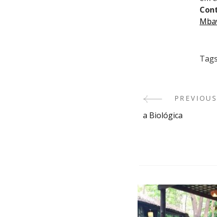
Con
Mbaw
Tags
Post
PREVIOUS
a Biológica
Navigatio