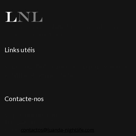
Somos o maior portal angolano sobre gastronomia,
restauração e turismo interno.
Links utéis
Sobre Nós
FAQ
Anuncie no LNL
Newsletter
Política de Privacidade
Contacte-nos
Skype: Luanda-nightlife
Tel: +244 946 561 357
E-Mail:
contactos@luanda-nightlife.com