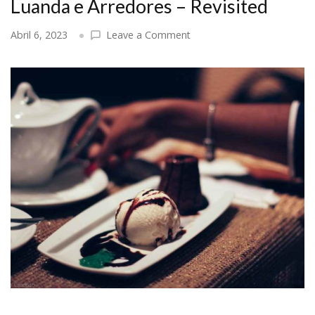
Luanda e Arredores – Revisited
on
Abril 6, 2023
Leave a Comment
Os
Melhores
Petit
Gâteaux
de
Luanda
e
Arredores
–
Revisited