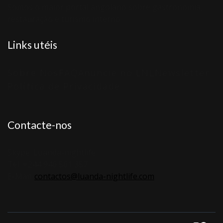
Somos o maior portal angolano sobre gastronomia,
restauração e turismo interno.
Links utéis
Sobre Nós
FAQ
Anuncie no LNL
Newsletter
Política de Privacidade
Contacte-nos
Skype: Luanda-nightlife
Tel: +244 946 561 357
E-Mail:
contactos@luanda-nightlife.com