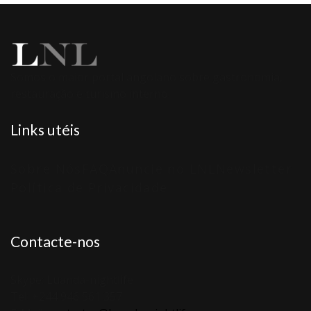
Somos o maior portal angolano sobre gastronomia,
restauração e turismo interno.
Links utéis
Sobre Nós
FAQ
Anuncie no LNL
Newsletter
Política de Privacidade
Contacte-nos
Skype: Luanda-nightlife
Tel: +244 946 561 357